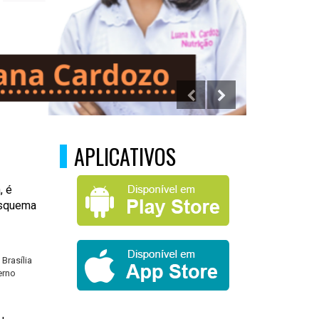
APLICATIVOS
, é
 esquema
Brasília
erno