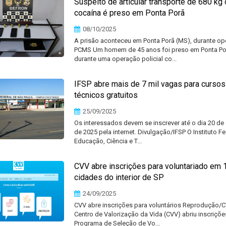
Suspeito de articular transporte de 680 kg
cocaína é preso em Ponta Porã
08/10/2025
A prisão aconteceu em Ponta Porã (MS), durante op
PCMS Um homem de 45 anos foi preso em Ponta Po
durante uma operação policial co...
IFSP abre mais de 7 mil vagas para cursos
técnicos gratuitos
25/09/2025
Os interessados devem se inscrever até o dia 20 de
de 2025 pela internet. Divulgação/IFSP O Instituto Fe
Educação, Ciência e T...
CVV abre inscrições para voluntariado em 
cidades do interior de SP
24/09/2025
CVV abre inscrições para voluntários Reprodução/
Centro de Valorização da Vida (CVV) abriu inscriçõe
Programa de Seleção de Vo...