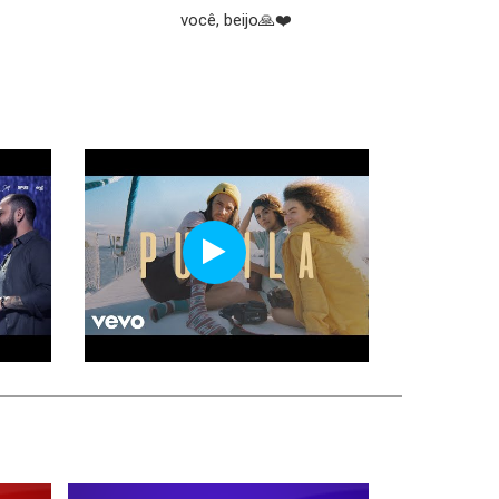
você, beijo🙏❤️