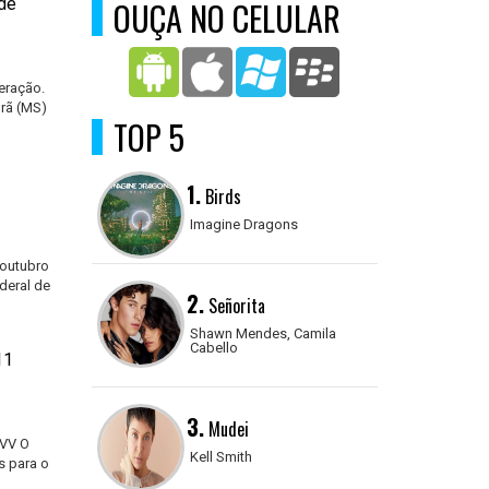
 de
OUÇA NO CELULAR
eração.
rã (MS)
TOP 5
1.
Birds
Imagine Dragons
 outubro
deral de
2.
Señorita
Shawn Mendes, Camila
Cabello
11
3.
Mudei
CVV O
Kell Smith
s para o