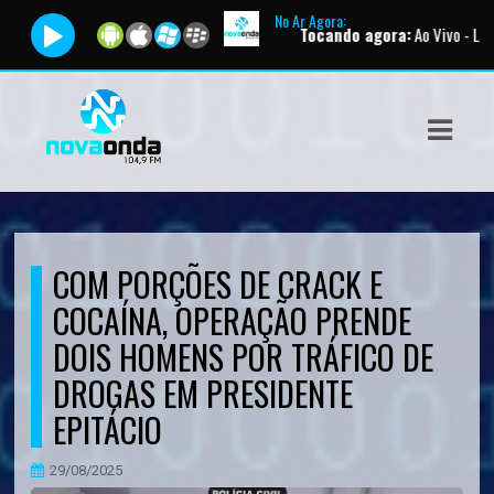
No Ar Agora:
Tocando agora:
Ao Vivo - Live Broa
ASTS
IAS
IA
DOS
COM PORÇÕES DE CRACK E
RAMAÇÃO
COCAÍNA, OPERAÇÃO PRENDE
TOS
DOIS HOMENS POR TRÁFICO DE
DROGAS EM PRESIDENTE
E
EPITÁCIO
E
29/08/2025
ATO