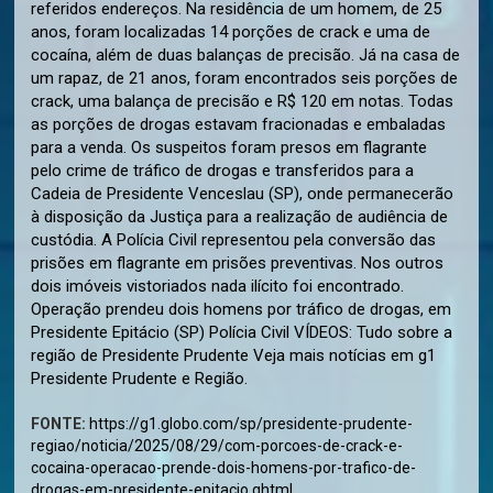
referidos endereços. Na residência de um homem, de 25
anos, foram localizadas 14 porções de crack e uma de
cocaína, além de duas balanças de precisão. Já na casa de
um rapaz, de 21 anos, foram encontrados seis porções de
crack, uma balança de precisão e R$ 120 em notas. Todas
as porções de drogas estavam fracionadas e embaladas
para a venda. Os suspeitos foram presos em flagrante
pelo crime de tráfico de drogas e transferidos para a
Cadeia de Presidente Venceslau (SP), onde permanecerão
à disposição da Justiça para a realização de audiência de
custódia. A Polícia Civil representou pela conversão das
prisões em flagrante em prisões preventivas. Nos outros
dois imóveis vistoriados nada ilícito foi encontrado.
Operação prendeu dois homens por tráfico de drogas, em
Presidente Epitácio (SP) Polícia Civil VÍDEOS: Tudo sobre a
região de Presidente Prudente Veja mais notícias em g1
Presidente Prudente e Região.
FONTE:
https://g1.globo.com/sp/presidente-prudente-
regiao/noticia/2025/08/29/com-porcoes-de-crack-e-
cocaina-operacao-prende-dois-homens-por-trafico-de-
drogas-em-presidente-epitacio.ghtml