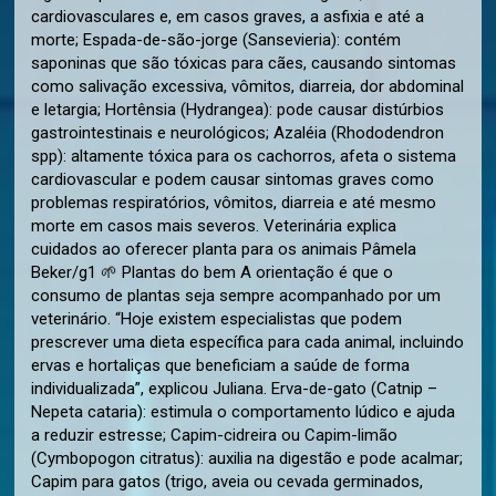
cardiovasculares e, em casos graves, a asfixia e até a
morte; Espada-de-são-jorge (Sansevieria): contém
saponinas que são tóxicas para cães, causando sintomas
como salivação excessiva, vômitos, diarreia, dor abdominal
e letargia; Hortênsia (Hydrangea): pode causar distúrbios
gastrointestinais e neurológicos; Azaléia (Rhododendron
spp): altamente tóxica para os cachorros, afeta o sistema
cardiovascular e podem causar sintomas graves como
problemas respiratórios, vômitos, diarreia e até mesmo
morte em casos mais severos. Veterinária explica
cuidados ao oferecer planta para os animais Pâmela
Beker/g1 🌱 Plantas do bem A orientação é que o
consumo de plantas seja sempre acompanhado por um
veterinário. “Hoje existem especialistas que podem
prescrever uma dieta específica para cada animal, incluindo
ervas e hortaliças que beneficiam a saúde de forma
individualizada”, explicou Juliana. Erva-de-gato (Catnip –
Nepeta cataria): estimula o comportamento lúdico e ajuda
a reduzir estresse; Capim-cidreira ou Capim-limão
(Cymbopogon citratus): auxilia na digestão e pode acalmar;
Capim para gatos (trigo, aveia ou cevada germinados,