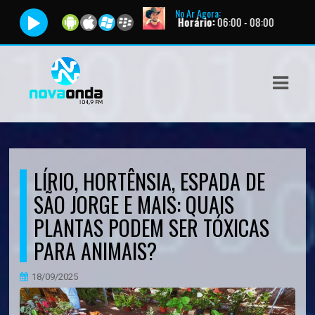
No Ar Agora:
|
Programa:
Clube do Caipirão |
Horário:
06:00 - 08:00
ASTS
IAS
IA
DOS
LÍRIO, HORTÊNSIA, ESPADA DE
RAMAÇÃO
SÃO JORGE E MAIS: QUAIS
TOS
PLANTAS PODEM SER TÓXICAS
PARA ANIMAIS?
E
E
18/09/2025
ATO