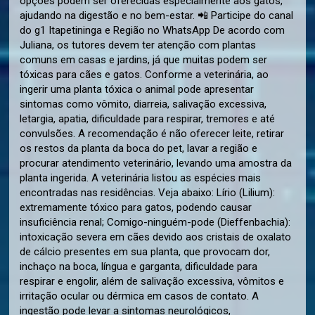
opções podem ser oferecidas especialmente aos gatos,
ajudando na digestão e no bem-estar. 📲 Participe do canal
do g1 Itapetininga e Região no WhatsApp De acordo com
Juliana, os tutores devem ter atenção com plantas
comuns em casas e jardins, já que muitas podem ser
tóxicas para cães e gatos. Conforme a veterinária, ao
ingerir uma planta tóxica o animal pode apresentar
sintomas como vômito, diarreia, salivação excessiva,
letargia, apatia, dificuldade para respirar, tremores e até
convulsões. A recomendação é não oferecer leite, retirar
os restos da planta da boca do pet, lavar a região e
procurar atendimento veterinário, levando uma amostra da
planta ingerida. A veterinária listou as espécies mais
encontradas nas residências. Veja abaixo: Lírio (Lilium):
extremamente tóxico para gatos, podendo causar
insuficiência renal; Comigo-ninguém-pode (Dieffenbachia):
intoxicação severa em cães devido aos cristais de oxalato
de cálcio presentes em sua planta, que provocam dor,
inchaço na boca, língua e garganta, dificuldade para
respirar e engolir, além de salivação excessiva, vômitos e
irritação ocular ou dérmica em casos de contato. A
ingestão pode levar a sintomas neurológicos,