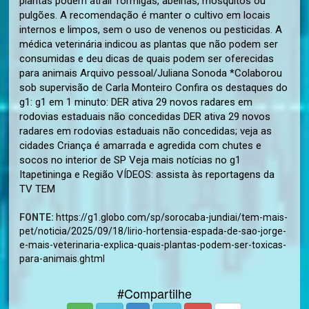
plantas podem atrair formigas, abelhas, mosquitos ou
pulgões. A recomendação é manter o cultivo em locais
internos e limpos, sem o uso de venenos ou pesticidas. A
médica veterinária indicou as plantas que não podem ser
consumidas e deu dicas de quais podem ser oferecidas
para animais Arquivo pessoal/Juliana Sonoda *Colaborou
sob supervisão de Carla Monteiro Confira os destaques do
g1: g1 em 1 minuto: DER ativa 29 novos radares em
rodovias estaduais não concedidas DER ativa 29 novos
radares em rodovias estaduais não concedidas; veja as
cidades Criança é amarrada e agredida com chutes e
socos no interior de SP Veja mais notícias no g1
Itapetininga e Região VÍDEOS: assista às reportagens da
TV TEM
FONTE:
https://g1.globo.com/sp/sorocaba-jundiai/tem-mais-
pet/noticia/2025/09/18/lirio-hortensia-espada-de-sao-jorge-
e-mais-veterinaria-explica-quais-plantas-podem-ser-toxicas-
para-animais.ghtml
#Compartilhe