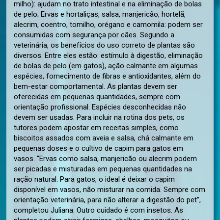
milho): ajudam no trato intestinal e na eliminação de bolas
de pelo; Ervas e hortaliças, salsa, manjericão, hortelã,
alecrim, coentro, tomilho, orégano e camomila: podem ser
consumidas com segurança por cães. Segundo a
veterinária, os benefícios do uso correto de plantas são
diversos. Entre eles estão: estímulo à digestão, eliminação
de bolas de pelo (em gatos), ação calmante em algumas
espécies, fornecimento de fibras e antioxidantes, além do
bem-estar comportamental. As plantas devem ser
oferecidas em pequenas quantidades, sempre com
orientação profissional. Espécies desconhecidas não
devem ser usadas. Para incluir na rotina dos pets, os
tutores podem apostar em receitas simples, como
biscoitos assados com aveia e salsa, chá calmante em
pequenas doses e o cultivo de capim para gatos em
vasos. “Ervas como salsa, manjericão ou alecrim podem
ser picadas e misturadas em pequenas quantidades na
ração natural. Para gatos, o ideal é deixar o capim
disponível em vasos, não misturar na comida. Sempre com
orientação veterinária, para não alterar a digestão do pet”,
completou Juliana. Outro cuidado é com insetos. As