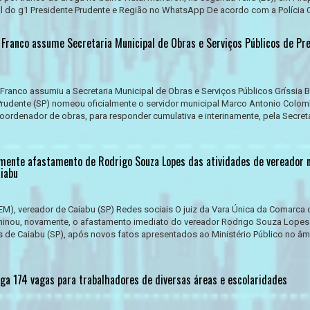
al do g1 Presidente Prudente e Região no WhatsApp De acordo com a Polícia Civi
Franco assume Secretaria Municipal de Obras e Serviços Públicos de Pr
ranco assumiu a Secretaria Municipal de Obras e Serviços Públicos Gríssia 
 Prudente (SP) nomeou oficialmente o servidor municipal Marco Antonio Colo
oordenador de obras, para responder cumulativa e interinamente, pela Secret
mente afastamento de Rodrigo Souza Lopes das atividades de vereador 
iabu
M), vereador de Caiabu (SP) Redes sociais O juiz da Vara Única da Comarca 
rminou, novamente, o afastamento imediato do vereador Rodrigo Souza Lopes
 de Caiabu (SP), após novos fatos apresentados ao Ministério Público no âm
ga 174 vagas para trabalhadores de diversas áreas e escolaridades