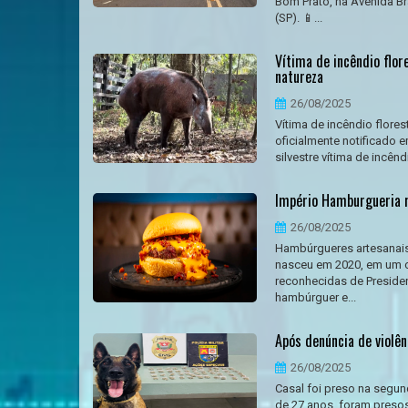
Bom Prato, na Avenida Bra
(SP). 📱...
Vítima de incêndio flor
natureza
26/08/2025
Vítima de incêndio flore
oficialmente notificado 
silvestre vítima de incênd
Império Hamburgueria r
26/08/2025
Hambúrgueres artesanais
nasceu em 2020, em um c
reconhecidas de Preside
hambúrguer e...
Após denúncia de violên
26/08/2025
Casal foi preso na segund
de 27 anos, foram presos