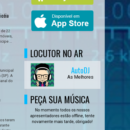
icéia
, de 22
 móveis,
cipe ...
LOCUTOR NO AR
AutoDJ
unicipal
 (SP). A
As Melhores
Canal do
PEÇA SUA MÚSICA
e
No momento todos os nossos
apresentadores estão offline, tente
sos terem
novamente mais tarde, obrigado!
urante