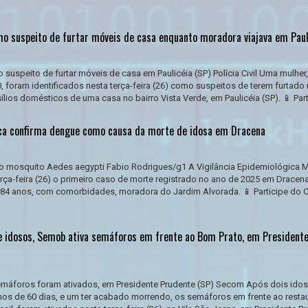
omo suspeito de furtar móveis de casa enquanto moradora viajava em Paul
 suspeito de furtar móveis de casa em Paulicéia (SP) Polícia Civil Uma mulher
 foram identificados nesta terça-feira (26) como suspeitos de terem furtado
lios domésticos de uma casa no bairro Vista Verde, em Paulicéia (SP). 📱 Parti
ica confirma dengue como causa da morte de idosa em Dracena
lo mosquito Aedes aegypti Fabio Rodrigues/g1 A Vigilância Epidemiológica M
rça-feira (26) o primeiro caso de morte registrado no ano de 2025 em Dracena
e 84 anos, com comorbidades, moradora do Jardim Alvorada. 📱 Participe do 
 idosos, Semob ativa semáforos em frente ao Bom Prato, em President
máforos foram ativados, em Presidente Prudente (SP) Secom Após dois ido
os de 60 dias, e um ter acabado morrendo, os semáforos em frente ao resta