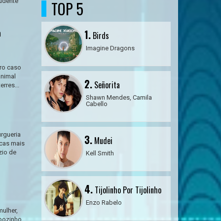
rudente
TOP 5
à
1.
Birds
Imagine Dragons
iro caso
animal
2.
Señorita
erres...
Shawn Mendes, Camila
Cabello
rgueria
3.
Mudei
rcas mais
zio de
Kell Smith
4.
Tijolinho Por Tijolinho
Enzo Rabelo
mulher,
apozinho