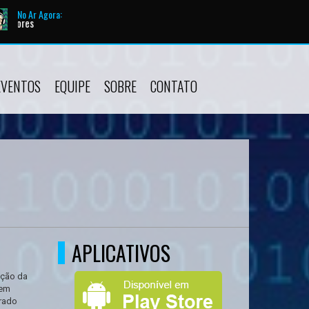
No Ar Agora:
Tocando agora:
Ao Vivo 
EVENTOS
EQUIPE
SOBRE
CONTATO
APLICATIVOS
ação da
 em
trado