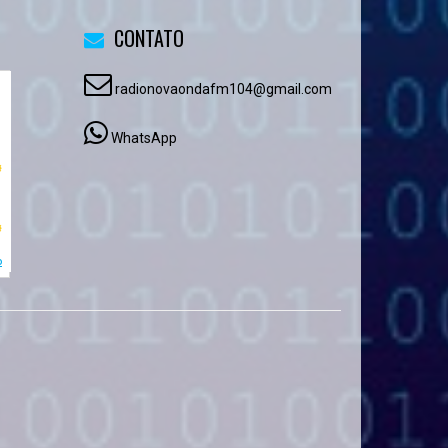
CONTATO
radionovaondafm104@gmail.com
WhatsApp