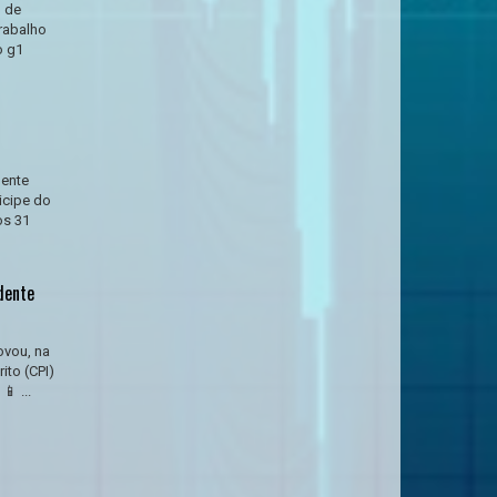
l de
rabalho
o g1
dente
icipe do
os 31
dente
ovou, na
ito (CPI)
 ...