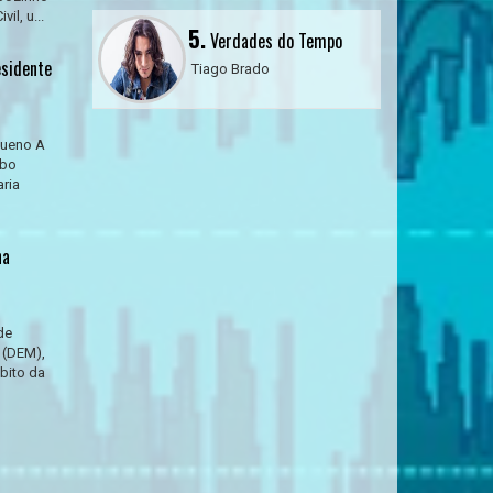
l, u...
5.
Verdades do Tempo
esidente
Tiago Brado
Bueno A
mbo
aria
na
de
 (DEM),
bito da