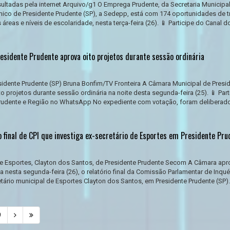
tadas pela internet Arquivo/g1 O Emprega Prudente, da Secretaria Municipa
co de Presidente Prudente (SP), a Sedepp, está com 174 oportunidades de t
 áreas e níveis de escolaridade, nesta terça-feira (26). 📱 Participe do Canal d
esidente Prudente aprova oito projetos durante sessão ordinária
idente Prudente (SP) Bruna Bonfim/TV Fronteira A Câmara Municipal de Presi
o projetos durante sessão ordinária na noite desta segunda-feira (25). 📱 Part
Prudente e Região no WhatsApp No expediente com votação, foram deliberad
 final de CPI que investiga ex-secretário de Esportes em Presidente Pru
de Esportes, Clayton dos Santos, de Presidente Prudente Secom A Câmara apr
a nesta segunda-feira (26), o relatório final da Comissão Parlamentar de Inquér
tário municipal de Esportes Clayton dos Santos, em Presidente Prudente (SP). 
9