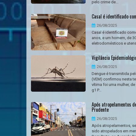
pelo crime de...
Casal é identificado c
26/08/2025
Casal é identificado como
anos, e um homem, de 30,
eletrodomésticos e utensí
Vigilância Epidemiológ
26/08/2025
Dengue é transmitida pe
(VEM) confirmou nesta te
vítima foi uma mulher, d
g1 P...
Após atropelamentos de
Prudente
26/08/2025
Após atropelamentos, se
sido atropelados em men