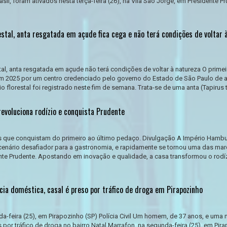
sil, foram ativados nesta terça-feira (26), na Vila São Jorge, em Presidente P
estal, anta resgatada em açude fica cega e não terá condições de voltar 
stal, anta resgatada em açude não terá condições de voltar à natureza O prime
em 2025 por um centro credenciado pelo governo do Estado de São Paulo de 
io florestal foi registrado neste fim de semana. Trata-se de uma anta (Tapirus t
evoluciona rodízio e conquista Prudente
 que conquistam do primeiro ao último pedaço. Divulgação A Império Hambu
enário desafiador para a gastronomia, e rapidamente se tornou uma das ma
nte Prudente. Apostando em inovação e qualidade, a casa transformou o rodí
cia doméstica, casal é preso por tráfico de droga em Pirapozinho
a-feira (25), em Pirapozinho (SP) Polícia Civil Um homem, de 37 anos, e uma 
 por tráfico de droga no bairro Natal Marrafon, na segunda-feira (25), em Pir