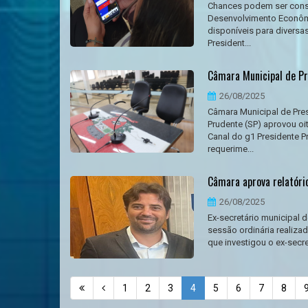
Chances podem ser consul
Desenvolvimento Econômi
disponíveis para diversas
President...
Câmara Municipal de Pr
26/08/2025
Câmara Municipal de Pres
Prudente (SP) aprovou oit
Canal do g1 Presidente 
requerime...
Câmara aprova relatório
26/08/2025
Ex-secretário municipal 
sessão ordinária realizad
que investigou o ex-secre
1
2
3
4
5
6
7
8